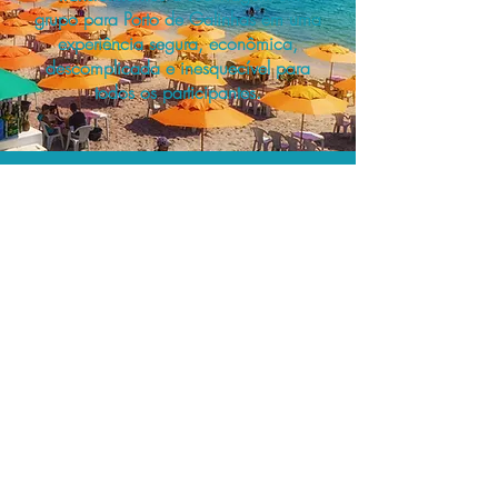
grupo para Porto de Galinhas em uma
experiência segura, econômica,
descomplicada e inesquecível para
todos os participantes.
A menor tarifa.
Acordos comerciais e acesso a
sistemas de reserva exclusivos nos
permitem planejar as suas viagens em
grupo pelo melhor preço!