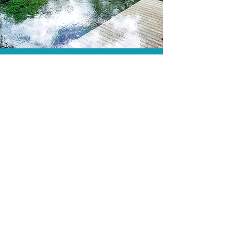
As menores tarifas.
Acordos comerciais e acesso a
sistemas de reserva exclusivos nos
permitem encontrar a menor tarifa para
sua hospedagem!
Assessoria profissional.
Conte com um agente de viagens