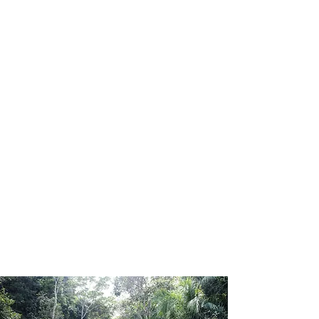
profissional para lhe ajudar a
encontrar a maneira mais confortável,
segura e econômica de hospedagem!
Comodidade e segurança.
Não perca horas da sua vida
pesquisando por hospedagem e evite
problemas que podem atrapalhar sua
estadia!