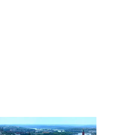
profissional para lhe ajudar a
encontrar a maneira mais confortável,
segura e econômica de hospedagem!
Comodidade e segurança.
Não perca horas da sua vida
pesquisando por hospedagem e evite
problemas que podem atrapalhar sua
estadia!