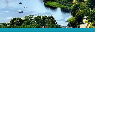
As menores tarifas.
Acordos comerciais e acesso a
sistemas de reserva exclusivos nos
permitem encontrar a menor tarifa para
sua hospedagem!
Assessoria profissional.
Conte com um agente de viagens