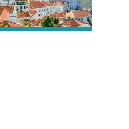
As menores tarifas.
Acordos comerciais e acesso a
sistemas de reserva exclusivos nos
permitem encontrar a menor tarifa para
sua hospedagem!
Assessoria profissional.
Conte com um agente de viagens