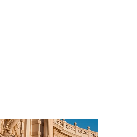
profissional para lhe ajudar a
encontrar a maneira mais confortável,
segura e econômica de hospedagem!
Comodidade e segurança.
Não perca horas da sua vida
pesquisando por hospedagem e evite
problemas que podem atrapalhar sua
estadia!