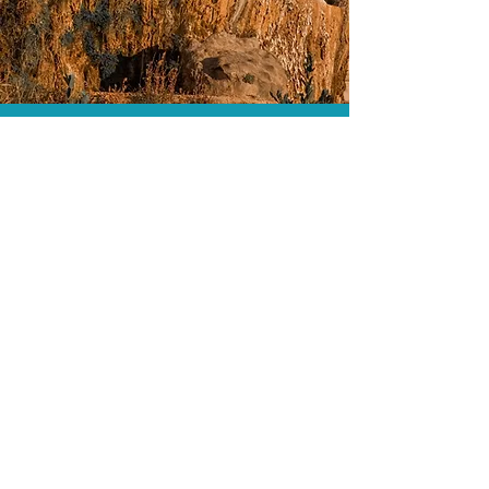
As menores tarifas.
Acordos comerciais e acesso a
sistemas de reserva exclusivos nos
permitem encontrar a menor tarifa para
sua hospedagem!
Assessoria profissional.
Conte com um agente de viagens