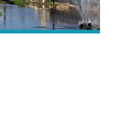
As menores tarifas.
Acordos comerciais e acesso a
sistemas de reserva exclusivos nos
permitem encontrar a menor tarifa para
sua hospedagem!
Assessoria profissional.
Conte com um agente de viagens