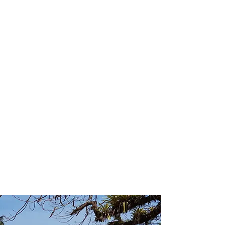
profissional para lhe ajudar a
encontrar a maneira mais confortável,
segura e econômica de hospedagem!
Comodidade e segurança.
Não perca horas da sua vida
pesquisando por hospedagem e evite
problemas que podem atrapalhar sua
estadia!