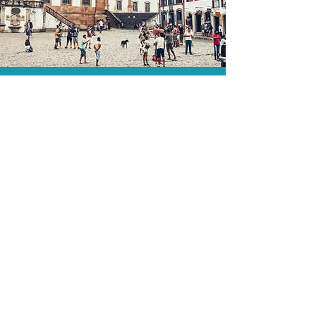
As menores tarifas.
Acordos comerciais e acesso a
sistemas de reserva exclusivos nos
permitem encontrar a menor tarifa para
sua hospedagem!
Assessoria profissional.
Conte com um agente de viagens