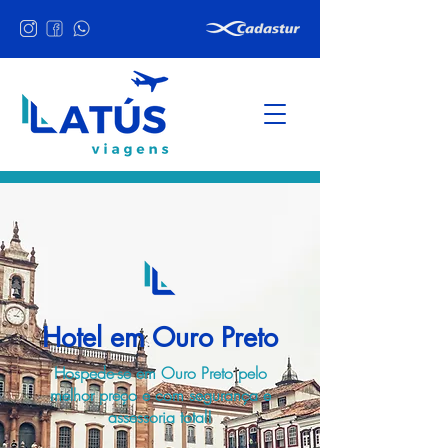
Hotel em Ouro Preto
Hospede-se em Ouro Preto pelo
melhor preço e com segurança e
assessoria total!