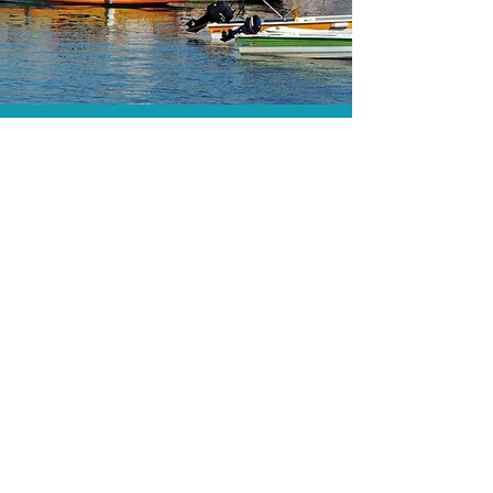
As menores tarifas.
Acordos comerciais e acesso a
sistemas de reserva exclusivos nos
permitem encontrar a menor tarifa para
sua hospedagem!
Assessoria profissional.
Conte com um agente de viagens