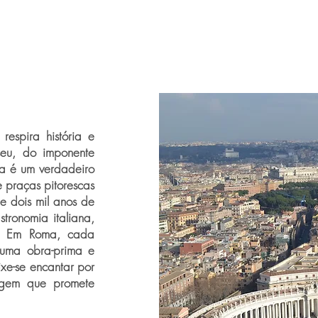
espira história e
seu, do imponente
ma é um verdadeiro
e praças pitorescas
e dois mil anos de
stronomia italiana,
is. Em Roma, cada
 uma obra-prima e
xe-se encantar por
gem que promete