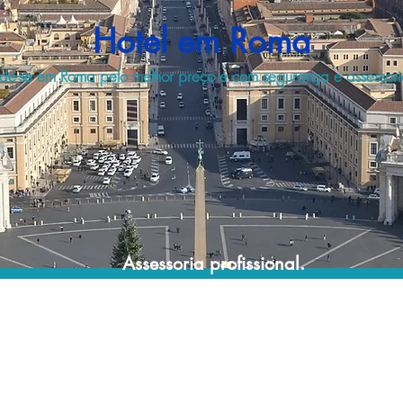
Hotel em Roma
e-se em Roma pelo melhor preço e com segurança e assessoria
Assessoria profissional.
Conte com um agente de viagens
profissional para lhe ajudar a encontrar a
maneira mais confortável, segura e
econômica de hospedagem!