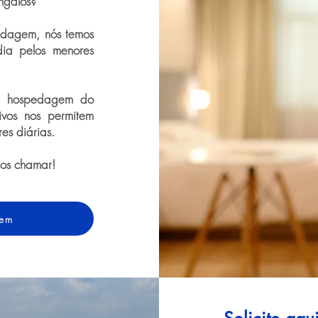
ngalôs?
dagem, nós temos
dia pelos menores
de hospedagem do
ivos nos permitem
res diárias.
nos chamar!
gem