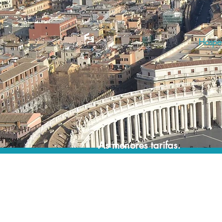
Hosped
As menores tarifas.
Acordos comerciais e acesso a sistemas de
reserva exclusivos nos permitem encontrar a
menor tarifa para sua hospedagem!