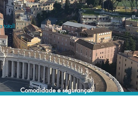
 total!
Comodidade e segurança.
Não perca horas da sua vida pesquisando
por hospedagem e evite problemas que
podem atrapalhar sua estadia!