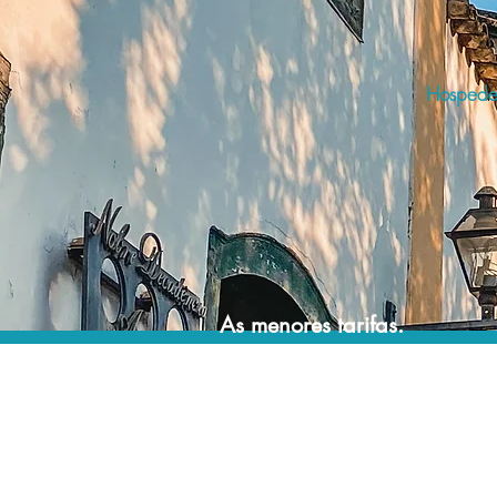
Hospede-
As menores tarifas.
Acordos comerciais e acesso a sistemas de
reserva exclusivos nos permitem encontrar a
menor tarifa para sua hospedagem!