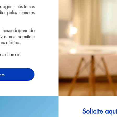
dagem, nós temos
dia pelos menores
de hospedagem do
ivos nos permitem
res diárias.
nos chamar!
gem
Solicite aq