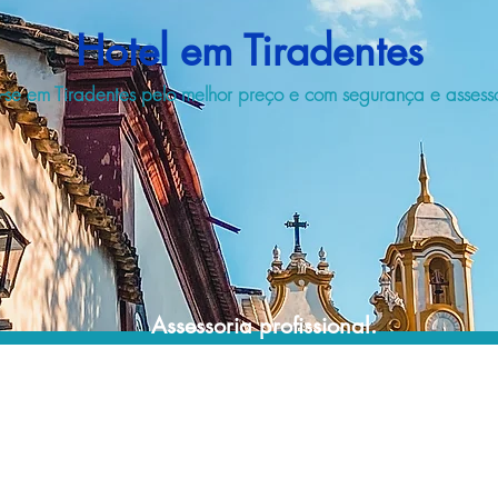
Hotel em Tiradentes
se em Tiradentes pelo melhor preço e com segurança e assessor
Assessoria profissional.
Conte com um agente de viagens
profissional para lhe ajudar a encontrar a
maneira mais confortável, segura e
econômica de hospedagem!