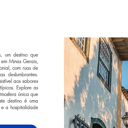
s, um destino que
a em Minas Gerais,
lonial, com ruas de
as deslumbrantes.
istível aos sabores
típicos. Explore as
 atmosfera única que
ste destino é uma
e a hospitalidade