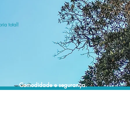
ia total!
Comodidade e segurança.
Não perca horas da sua vida pesquisando
por hospedagem e evite problemas que
podem atrapalhar sua estadia!