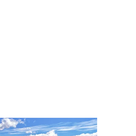
profissional para lhe ajudar a
encontrar a maneira mais confortável,
segura e econômica de hospedagem!
Comodidade e segurança.
Não perca horas da sua vida
pesquisando por hospedagem e evite
problemas que podem atrapalhar sua
estadia!