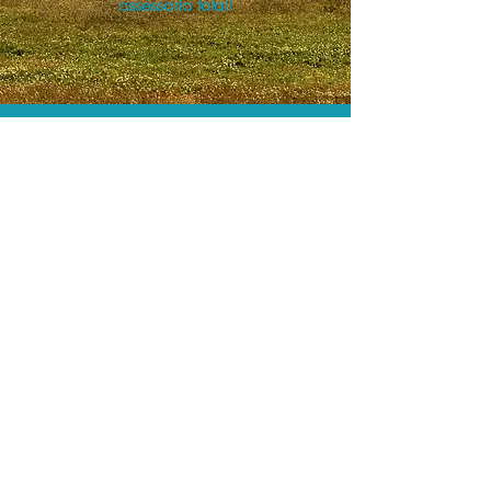
assessoria total!
As menores tarifas.
Acordos comerciais e acesso a
sistemas de reserva exclusivos nos
permitem encontrar a menor tarifa para
sua hospedagem!
Assessoria profissional.
Conte com um agente de viagens