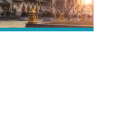
O menor preço.
Acordos comerciais e acesso a
sistemas de reserva exclusivos nos
permitem encontrar o melhor preço
para sua viagem!
Assessoria profissional.
Conte com um agente de viagens