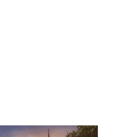
profissional para lhe ajudar a
encontrar a maneira mais rápida,
confortável, segura e econômica de
adquirir seu pacote de viagem!
Comodidade e segurança.
Não perca horas da sua vida
pesquisando por pacotes de viagem e
evite problemas que podem atrapalhar
a sua experiência de viajar!