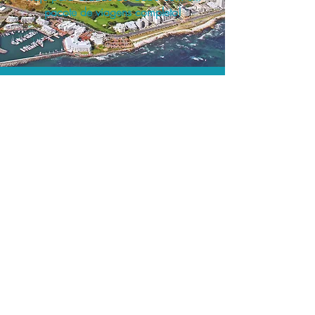
pacote de viagens completo!
O menor preço.
Acordos comerciais e acesso a
sistemas de reserva exclusivos nos
permitem encontrar o melhor preço
para sua viagem!
Assessoria profissional.
Conte com um agente de viagens