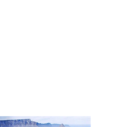
profissional para lhe ajudar a
encontrar a maneira mais rápida,
confortável, segura e econômica de
adquirir seu pacote de viagem!
Comodidade e segurança.
Não perca horas da sua vida
pesquisando por pacotes de viagem e
evite problemas que podem atrapalhar
a sua experiência de viajar!