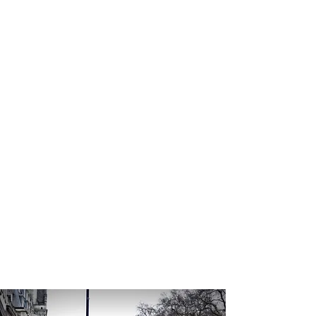
profissional para lhe ajudar a
encontrar a maneira mais rápida,
confortável, segura e econômica de
adquirir seu pacote de viagem!
Comodidade e segurança.
Não perca horas da sua vida
pesquisando por pacotes de viagem e
evite problemas que podem atrapalhar
a sua experiência de viajar!