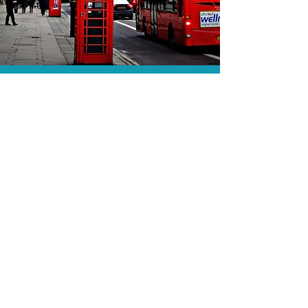
O menor preço.
Acordos comerciais e acesso a
sistemas de reserva exclusivos nos
permitem encontrar o melhor preço
para sua viagem!
Assessoria profissional.
Conte com um agente de viagens