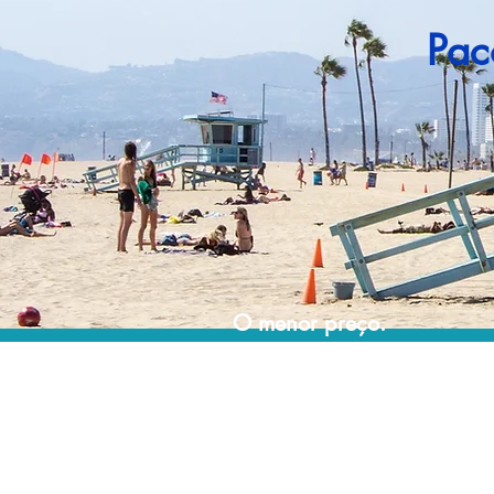
Pac
O menor preço.
Acordos comerciais e acesso a sistemas de
reserva exclusivos nos permitem encontrar o
melhor preço para sua viagem!