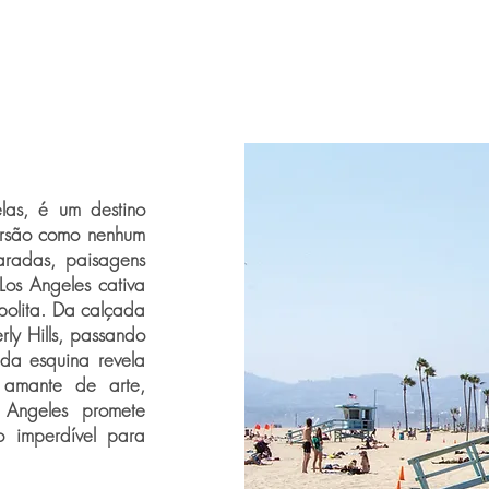
las, é um destino
versão como nenhum
aradas, paisagens
Los Angeles cativa
opolita. Da calçada
ly Hills, passando
da esquina revela
 amante de arte,
s Angeles promete
o imperdível para