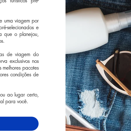
s turísticos pré-
de uma viagem por
pré-selecionados e
a que o planejou,
os.
ras de viagem do
rva exclusivos nos
os melhores pacotes
ores condições de
u ao lugar certo,
eal para você.