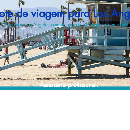
ote de viagem para Los Ang
Viaje para Los Angeles com um pacote de viagens completo!
Assessoria profissional.
Conte com um agente de viagens
profissional para lhe ajudar a encontrar a
maneira mais rápida, confortável, segura e
econômica de adquirir seu pacote de
viagem!