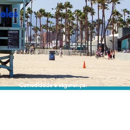
eles
Comodidade e segurança.
Não perca horas da sua vida pesquisando
por pacotes de viagem e evite problemas
que podem atrapalhar a sua experiência de
viajar!