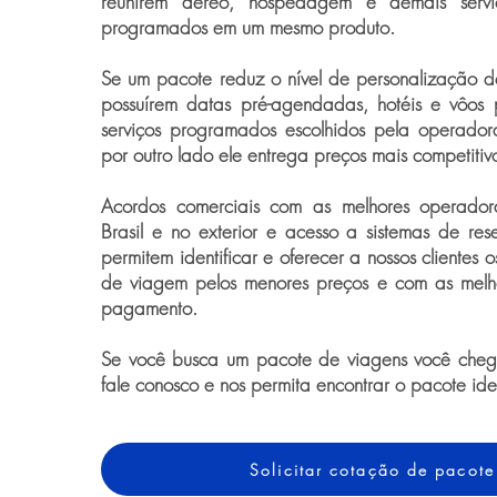
reunirem aéreo, hospedagem e demais serviço
programados em um mesmo produto.
Se um pacote reduz o nível de personalização 
possuírem datas pré-agendadas, hotéis e vôos 
serviços programados escolhidos pela operador
por outro lado ele entrega preços mais competitiv
Acordos comerciais com as melhores operado
Brasil e no exterior e acesso a sistemas de rese
permitem identificar e oferecer a nossos clientes 
de viagem pelos menores preços e com as melh
pagamento.
Se você busca um pacote de viagens você chego
fale conosco e nos permita encontrar o pacote id
Solicitar cotação de pacote