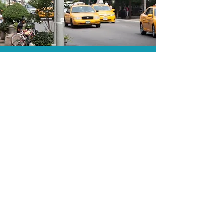
O menor preço.
Acordos comerciais e acesso a
sistemas de reserva exclusivos nos
permitem encontrar o melhor preço
para sua viagem!
Assessoria profissional.
Conte com um agente de viagens