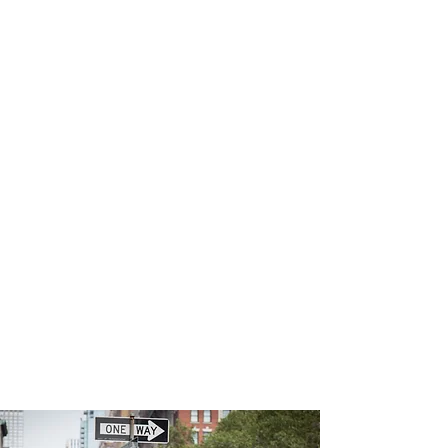
profissional para lhe ajudar a
encontrar a maneira mais rápida,
confortável, segura e econômica de
adquirir seu pacote de viagem!
Comodidade e segurança.
Não perca horas da sua vida
pesquisando por pacotes de viagem e
evite problemas que podem atrapalhar
a sua experiência de viajar!