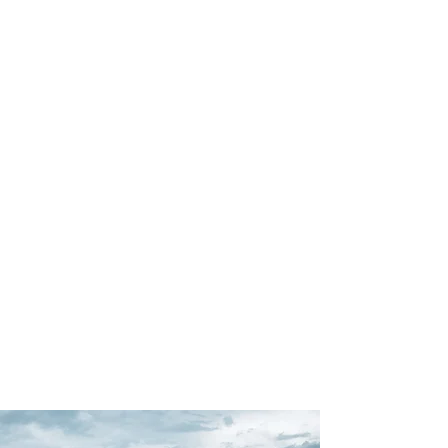
profissional para lhe ajudar a
encontrar a maneira mais rápida,
confortável, segura e econômica de
adquirir seu pacote de viagem!
Comodidade e segurança.
Não perca horas da sua vida
pesquisando por pacotes de viagem e
evite problemas que podem atrapalhar
a sua experiência de viajar!