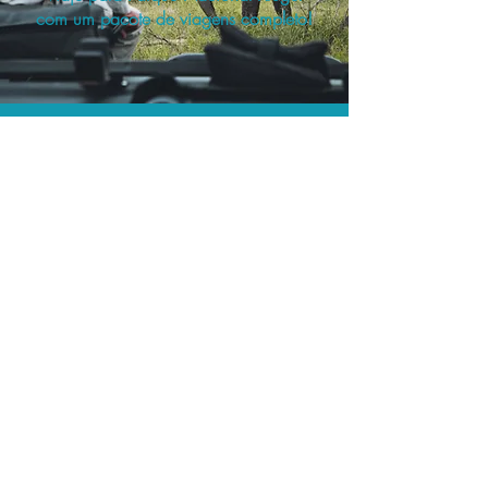
com um pacote de viagens completo!
O menor preço.
Acordos comerciais e acesso a
sistemas de reserva exclusivos nos
permitem encontrar o melhor preço
para sua viagem!
Assessoria profissional.
Conte com um agente de viagens