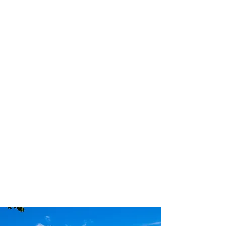
profissional para lhe ajudar a
encontrar a maneira mais rápida,
confortável, segura e econômica de
adquirir seu pacote de viagem!
Comodidade e segurança.
Não perca horas da sua vida
pesquisando por pacotes de viagem e
evite problemas que podem atrapalhar
a sua experiência de viajar!