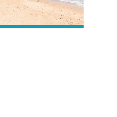
O menor preço.
Acordos comerciais e acesso a
sistemas de reserva exclusivos nos
permitem encontrar o melhor preço
para sua viagem!
Assessoria profissional.
Conte com um agente de viagens