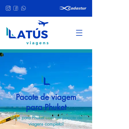
Pacote de viagem
para Phuket
Viaje para Phuket com um pacote de
viagens completo!