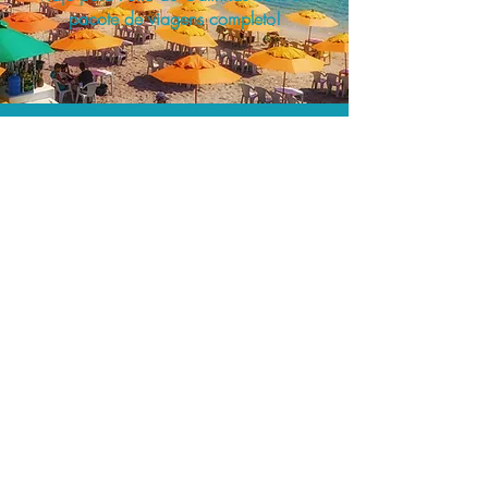
pacote de viagens completo!
O menor preço.
Acordos comerciais e acesso a
sistemas de reserva exclusivos nos
permitem encontrar o melhor preço
para sua viagem!
Assessoria profissional.
Conte com um agente de viagens