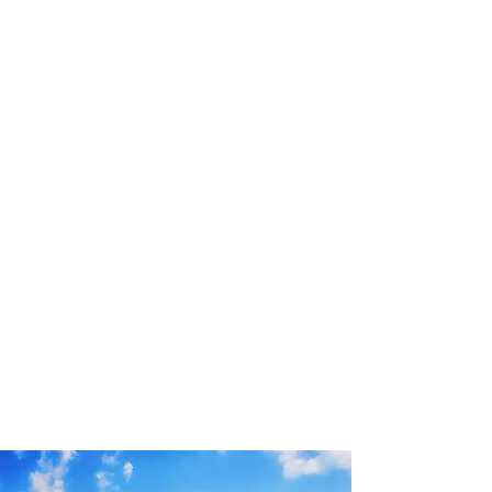
profissional para lhe ajudar a
encontrar a maneira mais rápida,
confortável, segura e econômica de
adquirir seu pacote de viagem!
Comodidade e segurança.
Não perca horas da sua vida
pesquisando por pacotes de viagem e
evite problemas que podem atrapalhar
a sua experiência de viajar!