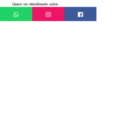
Quero um atendimento sobre
Pacote de viagem para Porto de Galinhas
Meu nome*
Sobrenome*
Meu melhor email*
Meu WhatsApp (com DDD)*
Caso deseje, deixe aqui outras
informações