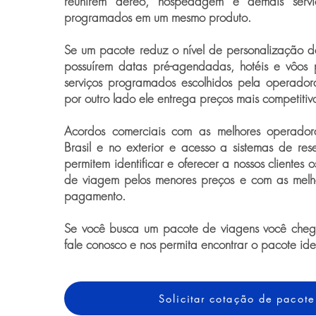
reunirem aéreo, hospedagem e demais serviço
programados em um mesmo produto.
Se um pacote reduz o nível de personalização 
possuírem datas pré-agendadas, hotéis e vôos 
serviços programados escolhidos pela operador
por outro lado ele entrega preços mais competitiv
Acordos comerciais com as melhores operado
Brasil e no exterior e acesso a sistemas de rese
permitem identificar e oferecer a nossos clientes 
de viagem pelos menores preços e com as melh
pagamento.
Se você busca um pacote de viagens você chego
fale conosco e nos permita encontrar o pacote id
Solicitar cotação de pacote