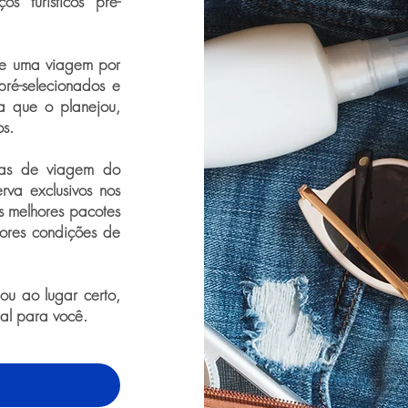
s turísticos pré-
de uma viagem por
pré-selecionados e
a que o planejou,
os.
ras de viagem do
rva exclusivos nos
os melhores pacotes
ores condições de
u ao lugar certo,
eal para você.