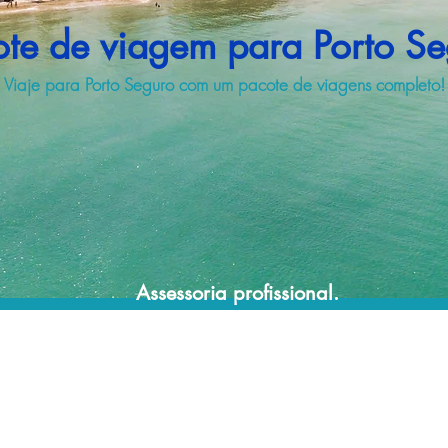
ote de viagem para Porto Se
Viaje para Porto Seguro com um pacote de viagens completo!
Assessoria profissional.
Conte com um agente de viagens
profissional para lhe ajudar a encontrar a
maneira mais rápida, confortável, segura e
econômica de adquirir seu pacote de
viagem!