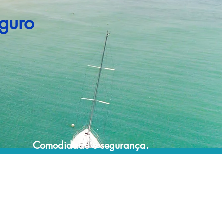
guro
Comodidade e segurança.
Não perca horas da sua vida pesquisando
por pacotes de viagem e evite problemas
que podem atrapalhar a sua experiência de
viajar!