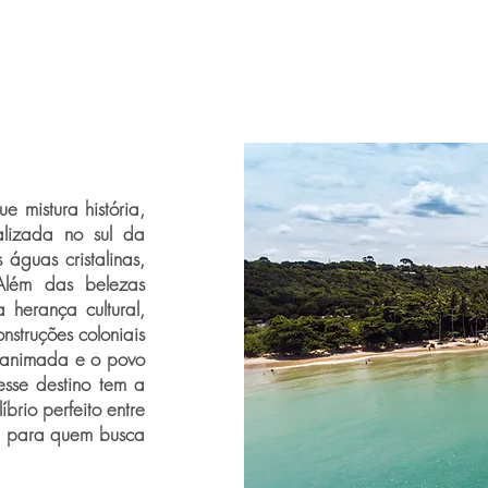
 mistura história,
alizada no sul da
águas cristalinas,
 Além das belezas
 herança cultural,
nstruções coloniais
ca animada e o povo
sse destino tem a
íbrio perfeito entre
al para quem busca