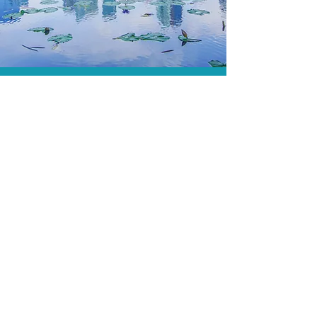
O menor preço.
Acordos comerciais e acesso a
sistemas de reserva exclusivos nos
permitem encontrar o melhor preço
para sua viagem!
Assessoria profissional.
Conte com um agente de viagens