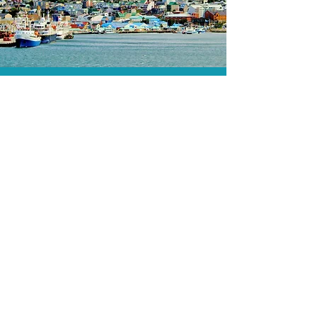
O menor preço.
Acordos comerciais e acesso a
sistemas de reserva exclusivos nos
permitem encontrar o melhor preço
para sua viagem!
Assessoria profissional.
Conte com um agente de viagens