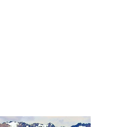
profissional para lhe ajudar a
encontrar a maneira mais rápida,
confortável, segura e econômica de
adquirir seu pacote de viagem!
Comodidade e segurança.
Não perca horas da sua vida
pesquisando por pacotes de viagem e
evite problemas que podem atrapalhar
a sua experiência de viajar!