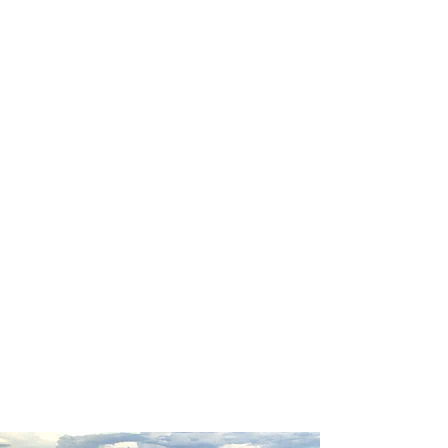
profissional para lhe ajudar a
encontrar a maneira mais rápida,
confortável, segura e econômica de
reservar seus passeios e atividades
turísticas!
Comodidade e segurança.
Não perca horas da sua vida
pesquisando por passeios e atividades
turísticas e evite problemas que podem
atrapalhar sua experiência de viagem!