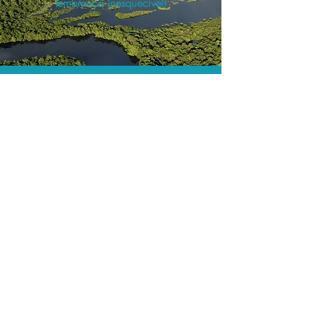
lembrança inesquecível!
O menor preço.
Acordos comerciais e acesso a
sistemas de reserva exclusivos nos
permitem encontrar o melhor preço
para seus passeios e atividades!
Assessoria profissional.
Conte com um agente de viagens