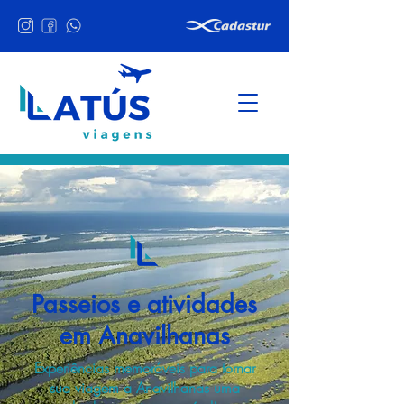
Passeios e atividades
em Anavilhanas
Experiências memoráveis para tornar
sua viagem a Anavilhanas uma