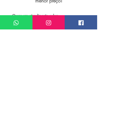
menor preço!
Quero um atendimento sobre
Passeios e atividades em Praga
Meu nome*
Sobrenome*
Meu melhor email*
Meu WhatsApp (com DDD)*
Caso deseje, deixe aqui outras
informações