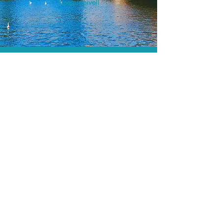
inesquecível!
O menor preço.
Acordos comerciais e acesso a
sistemas de reserva exclusivos nos
permitem encontrar o melhor preço
para seus passeios e atividades!
Assessoria profissional.
Conte com um agente de viagens