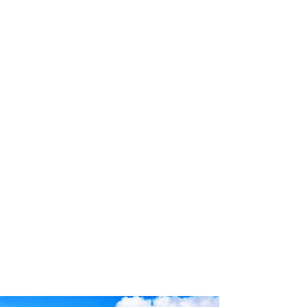
profissional para lhe ajudar a
encontrar a maneira mais rápida,
confortável, segura e econômica de
reservar seus passeios e atividades
turísticas!
Comodidade e segurança.
Não perca horas da sua vida
pesquisando por passeios e atividades
turísticas e evite problemas que podem
atrapalhar sua experiência de viagem!