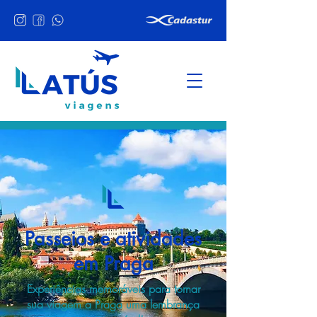
Passeios e atividades
em Praga
Experiências memoráveis para tornar
sua viagem a Praga uma lembrança