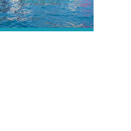
cobertura contra incidentes!
A menor tarifa.
Acordos comerciais e acesso a
sistemas de reserva exclusivos nos
permitem encontrar o melhor preço e
cobertura para sua viagem!
Assessoria profissional.
Conte com um agente de viagens