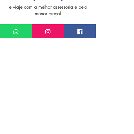
e viaje com a melhor assessoria e pelo
menor preço!
Quero um atendimento sobre
Seguro viagem para Istambul
Meu nome*
Sobrenome*
Meu melhor email*
Meu WhatsApp (com DDD)*