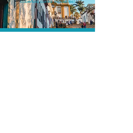
cobertura contra incidentes!
A menor tarifa.
Acordos comerciais e acesso a
sistemas de reserva exclusivos nos
permitem encontrar o melhor preço e
cobertura para sua viagem!
Assessoria profissional.
Conte com um agente de viagens