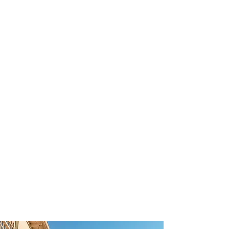
profissional para lhe ajudar a
encontrar a maneira mais rápida,
prática, segura e econômica de
garantir a cobertura da sua viagem!
Comodidade e segurança.
Não perca horas da sua vida
pesquisando por seguro viagem e
evite problemas que podem atrapalhar
o recebimento de sua cobertura em
caso de imprevistos !