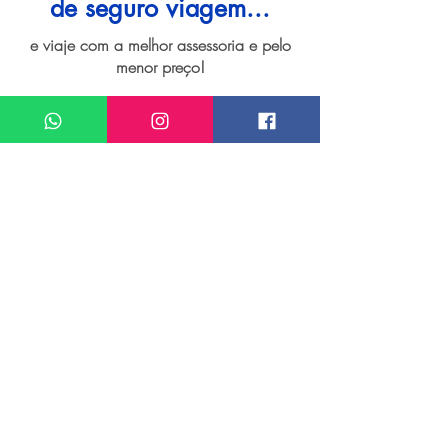
de seguro viagem...
e viaje com a melhor assessoria e pelo
menor preço!
Quero um atendimento sobre
Seguro viagem para Tiradentes
Meu nome*
Sobrenome*
Meu melhor email*
Meu WhatsApp (com DDD)*