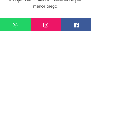
menor preço!
Quero um atendimento sobre
Viagem personalizada para Bangkok
Meu nome*
Sobrenome*
Meu melhor email*
Meu WhatsApp (com DDD)*
Caso deseje, deixe aqui outras