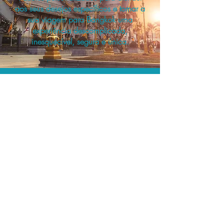
aos seus desejos específicos e tornar a
sua viagem para Bangkok uma
experiência descomplicada,
inesquecível, segura e única.
A menor tarifa.
Acordos comerciais e acesso a
sistemas de reserva exclusivos nos
permitem planejar o seu roteiro de
viagem personalizado pelo melhor
preço!