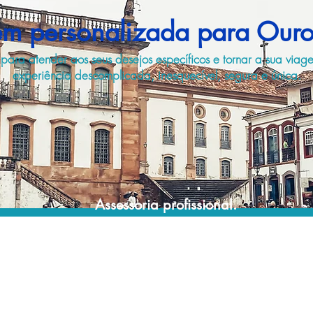
m personalizada para Ouro
 para atender aos seus desejos específicos e tornar a sua via
experiência descomplicada, inesquecível, segura e única.
Assessoria profissional.
Conte com um agente de viagens
profissional para lhe ajudar a planejar suas
viagens de forma prática, confortável,
segura e econômica!