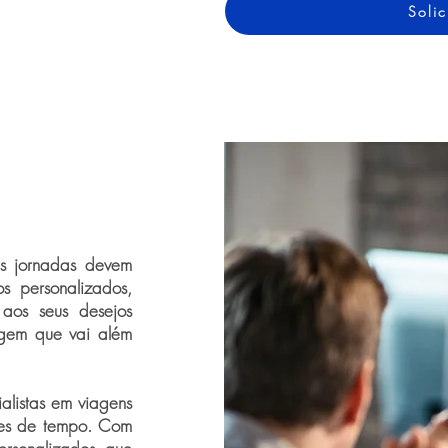
Solic
as jornadas devem
os personalizados,
 aos seus desejos
agem que vai além
ialistas em viagens
ções de tempo. Com