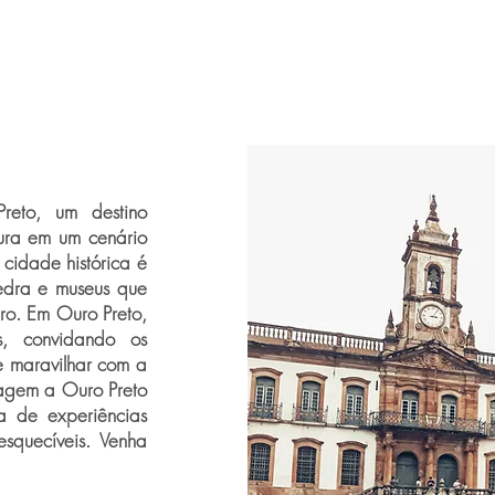
eto, um destino
etura em um cenário
cidade histórica é
pedra e museus que
iro. Em Ouro Preto,
s, convidando os
se maravilhar com a
iagem a Ouro Preto
a de experiências
squecíveis. Venha