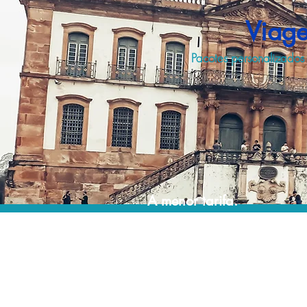
Viage
Pacotes personalizados
A menor tarifa.
Acordos comerciais e acesso a sistemas de
reserva exclusivos nos permitem planejar o
seu roteiro de viagem personalizado pelo
melhor preço!