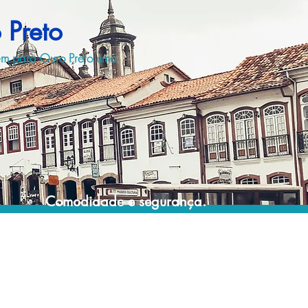
 Preto
gem para Ouro Preto uma
Comodidade e segurança.
Não perca horas da sua vida montando
roteiros complexos e estressantes e evite
problemas e surpresas que podem
comprometer a sua viagem!