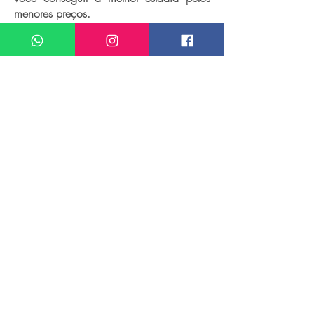
menores preços.
Acordos comerciais com os melhores
meios de hospedagem do mundo e
acesso a sistemas de reserva exclusivos
nos permitem identificar os melhores
quartos e suítes pelas menores diárias.
Precisando de um hotel, resort ou
pousada? É só nos chamar!