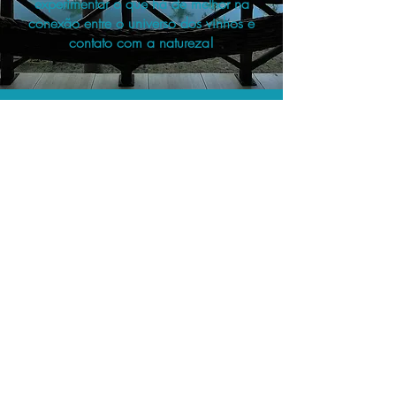
experimentar o que há de melhor na
conexão entre o universo dos vinhos e
contato com a natureza!
As menores tarifas.
Acordos comerciais e acesso a
sistemas de reserva exclusivos nos
permitem encontrar a menor tarifa para
sua hospedagem!
Assessoria profissional.