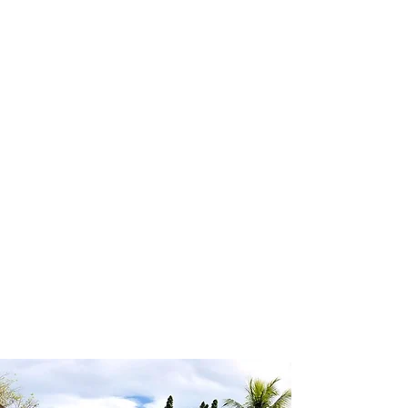
Conte com um agente de viagens
profissional para lhe ajudar a
encontrar a maneira mais confortável,
segura e econômica de hospedagem!
Comodidade e segurança.
Não perca horas da sua vida
pesquisando por hospedagem e evite
problemas que podem atrapalhar sua
estadia!