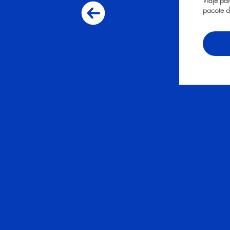
Viaje pa
pacote d