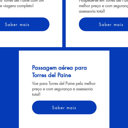
ra Torres del Paine com um
Hospede-se em Torres del Pai
e viagens completo!
melhor preço e com seguran
assessoria total!
Saber mais
Saber mais
Passagem aérea para
Torres del Paine
Voe para Torres del Paine pelo melhor
preço e com segurança e assessoria
total!
Saber mais