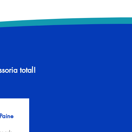
oria total!
 Paine