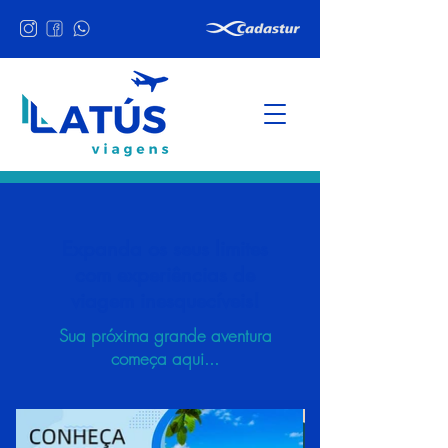
Expanda os seus limites
com experiências de
viagem inesquecíveis!
Sua próxima grande aventura
começa aqui...