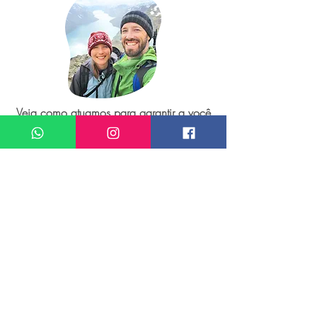
Veja como atuamos para garantir a você
as melhores e mais seguras viagens da
sua vida e compreenda porque viajar
conosco é a sua melhor escolha!
Saber mais