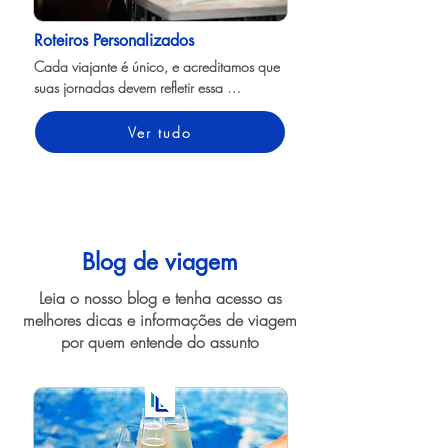
Roteiros Personalizados
Cada viajante é único, e acreditamos que 
suas jornadas devem refletir essa 
individualidade. Com nossos roteiros 
personalizados, criamos itinerários sob 
Ver tudo
medida para atender aos seus desejos 
específicos, garantindo uma experiência 
de viagem que vai além do convencional.

Ao contrário dos roteiros genéricos, nossos 
especialistas em viagens entendem suas 
Blog de viagem
preferências, interesses e limitações de 
Leia o nosso blog e tenha acesso as
tempo. Com base nesse conhecimento, 
melhores dicas e informações de viagem
criamos itinerários personalizados que 
destacam os pontos turísticos imperdíveis, 
por quem entende do assunto
exploram gemas escondidas e oferecem 
uma visão autêntica do seu destino.

Graças aos nossos acordos comerciais 
com os melhores prestadores de serviços 